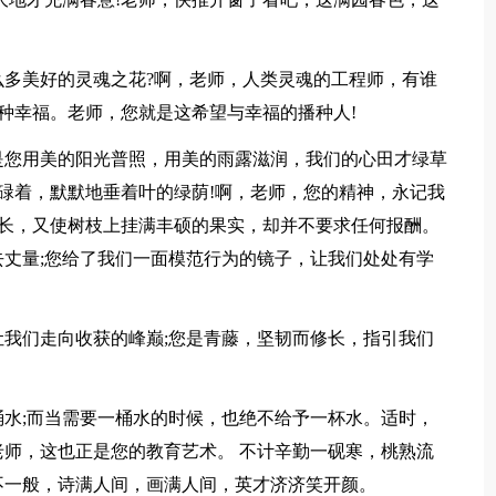
多美好的灵魂之花?啊，老师，人类灵魂的工程师，有谁
播种幸福。老师，您就是这希望与幸福的播种人!
是您用美的阳光普照，用美的雨露滋润，我们的心田才绿草
忙碌着，默默地垂着叶的绿荫!啊，老师，您的精神，永记我
成长，又使树枝上挂满丰硕的果实，却并不要求任何报酬。
丈量;您给了我们一面模范行为的镜子，让我们处处有学
我们走向收获的峰巅;您是青藤，坚韧而修长，指引我们
水;而当需要一桶水的时候，也绝不给予一杯水。适时，
师，这也正是您的教育艺术。 不计辛勤一砚寒，桃熟流
不一般，诗满人间，画满人间，英才济济笑开颜。