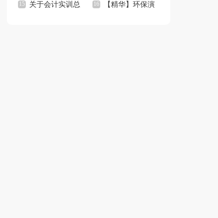
生感悟语录31条
关于会计实训总
业演讲稿合集九篇
【精华】环保演
结
讲稿模板合集八篇