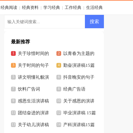
经典阅读
经典资料
学习经典
工作经典
生活经典
|
|
|
|
最新推荐
关于珍惜时间的
以青春为主题的
演讲稿通用15篇
关于时间的句子
演讲稿7篇
勤奋演讲稿15篇
(15篇)
讲文明懂礼貌演
抖音晚安的句子
讲稿汇编15篇
饮料广告词
经典广告语
感恩生活演讲稿
关于感恩的演讲
团结奋进的演讲
稿(汇编15篇)
毕业演讲稿 15篇
稿
关于幼儿演讲稿
产科演讲稿15篇