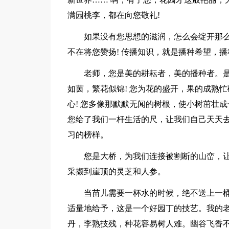
满园桃李，都在向您敬礼!
如果没有您思想的滋润，怎么会绽开那么
不在将您赞扬! 传播知识，就是播种希望，
老师，您是美的耕耘者，美的播种者。
如茵，繁花似锦! 您为花的盛开，果的成熟
心! 您多像那默默无闻的树根，使小树茁壮
您给了我们一杆生活的尺，让我们自己天天去
习的榜样。
您是大桥，为我们连接被割断的山峦，让
采撷到崖顶的灵芝和人参。
当苗儿需要一杯水的时候，绝不送上一桶
适量地给予，这是一个好园丁的技艺。我的老
丹，李熟技残，种花容易树人难。幽谷飞香