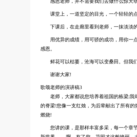
感恩老师，并不需要我们去做什么惊天
课堂上，一道坚定的目光，一个轻轻的点
下课后，在走廊里看到老师，一抹淡淡的
用优异的成绩，用可骄的成功，用你一点
感恩。
鲜花可以枯萎，沧海可以变桑田。但我们
谢谢大家!
歌颂老师的演讲稿3
老师，大家都说您培养着祖国的栋梁;我
的脊梁!您像一支红烛，为后辈献出了所有的热
燃烧!
您讲的课，是那样丰富多采，每一个章
新世界…… 啊，有了您，花园才这般艳丽，