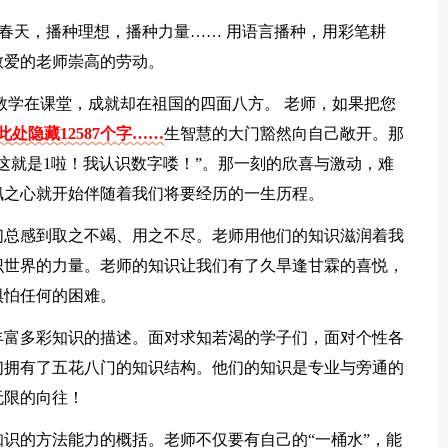
种春天，播种理想，播种力量…… 用语言播种，用彩笔耕
敬爱的老师崇高的劳动。
教学在课堂，成就却在祖国的四面八方。 老师，如果把您
此处隐藏12587个字……
生智慧的大门豁然向自己敞开。那
这就是1啦！我认识数字喽！”。那一刻的欣喜与激动，难
佩之心就开始伴随着我们将要经历的一生历程。
们总感到取之不竭、用之不尽。老师用他们的知识滋润着我
识世界的力量。老师的知识让我们有了久旱逢甘霖的喜悦，
惧怕任何的困难。
丰富多彩知识的描述。面对求知若渴的学子们，面对个性各
们拥有了五花八门的知识结构。他们的知识是专业与旁通的
无限的向往！
识的方法能力的概括。老师不仅要有自己的“一桶水”，能