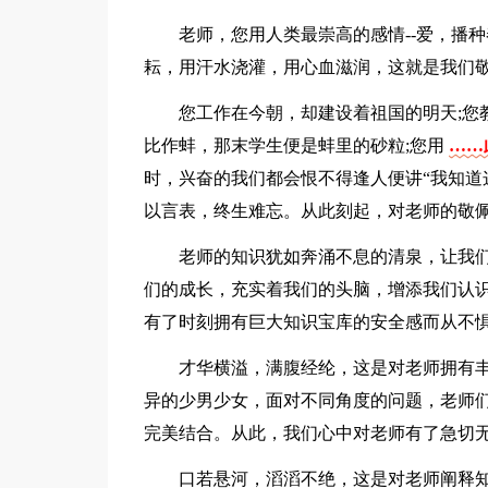
老师，您用人类最崇高的感情--爱，播
耘，用汗水浇灌，用心血滋润，这就是我们
您工作在今朝，却建设着祖国的明天;您
比作蚌，那末学生便是蚌里的砂粒;您用
……
时，兴奋的我们都会恨不得逢人便讲“我知道
以言表，终生难忘。从此刻起，对老师的敬
老师的知识犹如奔涌不息的清泉，让我
们的成长，充实着我们的头脑，增添我们认
有了时刻拥有巨大知识宝库的安全感而从不
才华横溢，满腹经纶，这是对老师拥有
异的少男少女，面对不同角度的问题，老师
完美结合。从此，我们心中对老师有了急切
口若悬河，滔滔不绝，这是对老师阐释知