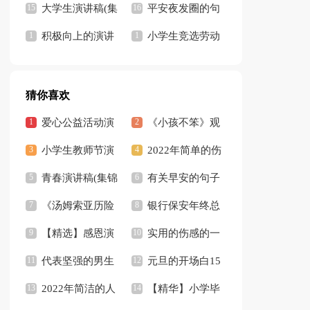
大学生演讲稿(集
平安夜发圈的句
锦15篇)
积极向上的演讲
子
小学生竞选劳动
稿【热门】
委员演讲稿
猜你喜欢
爱心公益活动演
《小孩不笨》观
讲稿
小学生教师节演
后感(15篇)
2022年简单的伤
讲稿(合集15篇)
青春演讲稿(集锦
感的一句话语录集合
有关早安的句子
15篇)
《汤姆索亚历险
57句
15篇
银行保安年终总
记》读后感精选15
【精选】感恩演
结
实用的伤感的一
篇
讲稿模板合集5篇
代表坚强的男生
句话语录摘录47句
元旦的开场白15
个性签名
2022年简洁的人
篇
【精华】小学毕