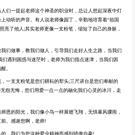
当人们一提起老师这个神圣的职业时，总让人想起深夜中灯
上动听的声音。有人说老师像园丁，辛勤地培育着“祖国
，照亮了他人;其实老师更像一支粉笔，缩短了自己的身躯，
教我们做事，教我们做人，引导我们走好人生之路，当我们
我们遇到困惑与迷茫时，老师为我们指点迷津，当我们因
清醒。
，一支支粉笔是您们耕耘的犁头;三尺讲台是您们奉献的
却无怨无悔，您们用爱一点一点的融化我们心灵的冰川，走
着师恩的阳光，我们像小鸟一样展翅飞翔，无惧暴风骤雨，
前。感谢您啊，老师!
的，我们为您这种爱业精神而感到骄傲自豪!