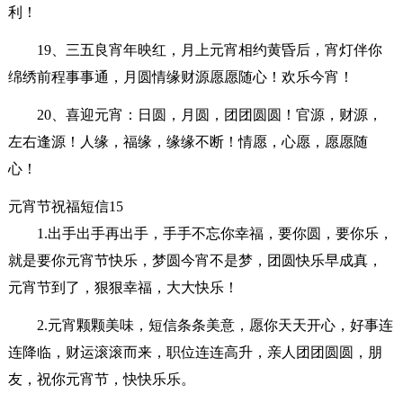
利！
19、三五良宵年映红，月上元宵相约黄昏后，宵灯伴你
绵绣前程事事通，月圆情缘财源愿愿随心！欢乐今宵！
20、喜迎元宵：日圆，月圆，团团圆圆！官源，财源，
左右逢源！人缘，福缘，缘缘不断！情愿，心愿，愿愿随
心！
元宵节祝福短信15
1.出手出手再出手，手手不忘你幸福，要你圆，要你乐，
就是要你元宵节快乐，梦圆今宵不是梦，团圆快乐早成真，
元宵节到了，狠狠幸福，大大快乐！
2.元宵颗颗美味，短信条条美意，愿你天天开心，好事连
连降临，财运滚滚而来，职位连连高升，亲人团团圆圆，朋
友，祝你元宵节，快快乐乐。