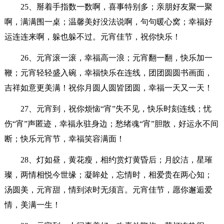
25、掰着手指数一数啊，喜事特别多；亲朋好友聚一聚
啊，满满围一桌；温馨美好没法说啊，句句暖心窝；幸福好
运连连来啊，躲也躲不过。元宵佳节，祝你快乐！
26、元宵滚一滚，幸福高一浪；元宵翻一翻，快乐加一
鞭；元宵轻轻盛入碗，幸福快乐在连线，团团圆圆书画面，
吉祥如意更美满！祝你月圆人圆皆团圆，幸福一天又一天！
27、元宵到，祝你烦恼“宵”失不见，快乐时刻连线；忧
伤“宵”声匿迹，幸福永驻身边；愁绪魂“宵”胆散，好运永不间
断；快乐元宵节，幸福笑容满面！
28、灯如昼，黄花瘦，相约赏灯黄昏后；月皎洁，星璀
璨，两情相悦今世缘；凝眸处，忘情时，相爱贵在两心知；
汤圆美，元宵甜，情到浓时无须言。元宵佳节，愿你邂逅爱
情，美满一生！