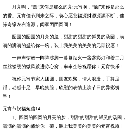
月亮啊，“圆”来你是那么的亮;元宵啊，“圆”来你是那么
的香。元宵佳节到来之际，衷心愿您福源财源源源不断，佳
缘奇缘左右逢源，阖家团团圆圆！
圆圆的圆圆的月亮的脸，甜甜的甜甜的鲜灵的汤圆，满
满的满满的盛给你一碗，装上我美美的美美的元宵祝愿！
一声声锣鼓一阵阵沸腾一幕幕烟火一盏盏彩灯和着二月
丝丝缕缕的微风踱进你心窝，串串企盼祝愿你：元宵快乐！
祝你元宵节家人团圆，朋友欢聚，情人浪漫，手舞足
蹈，动感十足，早晚笑脸，欣慰的表情上演节日的异彩纷
呈！
元宵节祝福短信14
1、圆圆的圆圆的月亮的脸，甜甜的甜甜的鲜灵的汤圆，
满满的满满的盛给你一碗，装上我美美的美美的元宵祝愿！