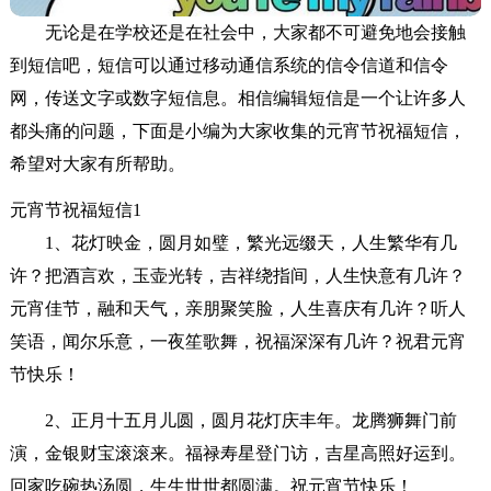
无论是在学校还是在社会中，大家都不可避免地会接触
到短信吧，短信可以通过移动通信系统的信令信道和信令
网，传送文字或数字短信息。相信编辑短信是一个让许多人
都头痛的问题，下面是小编为大家收集的元宵节祝福短信，
希望对大家有所帮助。
元宵节祝福短信1
1、花灯映金，圆月如璧，繁光远缀天，人生繁华有几
许？把酒言欢，玉壶光转，吉祥绕指间，人生快意有几许？
元宵佳节，融和天气，亲朋聚笑脸，人生喜庆有几许？听人
笑语，闻尔乐意，一夜笙歌舞，祝福深深有几许？祝君元宵
节快乐！
2、正月十五月儿圆，圆月花灯庆丰年。龙腾狮舞门前
演，金银财宝滚滚来。福禄寿星登门访，吉星高照好运到。
回家吃碗热汤圆，生生世世都圆满。祝元宵节快乐！