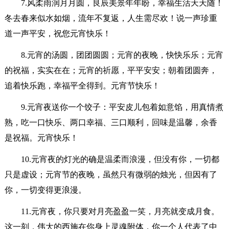
7.风柔雨润月月圆，良辰美景年年盼，幸福生活天天随！
冬去春来似水如烟，流年不复返，人生需尽欢！说一声珍重
道一声平安，祝您元宵快乐！
8.元宵的汤圆，团团圆圆；元宵的夜晚，快快乐乐；元宵
的祝福，实实在在；元宵的祈愿，平平安安；朝着团圆奔，
追着快乐跑，幸福平全得到。元宵节快乐！
9.元宵夜送你一个饺子：平安皮儿包着如意馅，用真情煮
熟，吃一口快乐、两口幸福、三口顺利，回味是温馨，余香
是祝福。元宵快乐！
10.元宵夜的灯光的确是温柔而浪漫，但没有你，一切都
只是虚设；元宵节的夜晚，虽然只有微弱的烛光，但因有了
你，一切变得更浪漫。
11.元宵夜，你只要对月亮盈盈一笑，月亮就变成月食。
这一刻，伟大的西施在你身上灵魂附体，你一个人代表了中