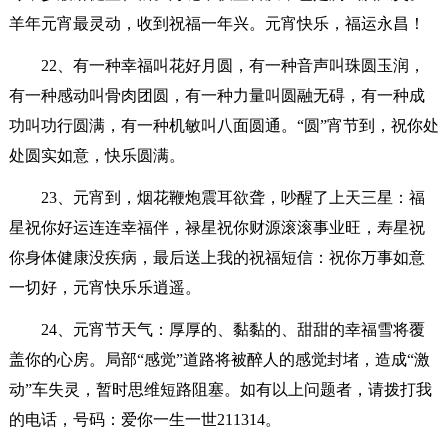
羊年元宵最灵动，收到祝福一年兴。元宵快乐，福运永昌！
22、有一种幸福叫花好月圆，有一种音声叫珠圆玉润，
有一种感动叫骨肉团圆，有一种力量叫圆融无碍，有一种成
功叫功行圆满，有一种机敏叫八面圆通。“圆”宵节到，祝你处
处圆实如意，快乐圆满。
23、元宵到，烟花鞭炮震耳欲聋，吵醒了上天三星：福
星祝你好运连连幸福伴，禄星祝你财源滚滚事业旺，寿星祝
你身体健康没疾病，最后送上我的祝福短信：祝你万事如意
一切好，元宵快乐乐逍遥。
24、元宵节天气：厚厚的、黏黏的、甜甜的幸福雪将覆
盖你的心房。局部“感觉”道路将被醉人的感觉封堵，造成“激
动”车失灵，暂时思维短路阻塞。如有以上问题者，请拨打我
的电话，号码：爱你一生一世211314。