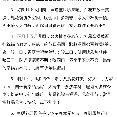
3、灯圆月圆人团圆，国逢盛世歌舞喧。百花齐放开笑
脸，礼花缤纷夜空闪。晚会节目多精彩，亲人举杯笑开颜。
酒不醉人人自醉，但愿日日得言欢。祝元宵佳节开心不断！
4、正月十五月儿圆，袅袅情意荡心间。将思念揉成面，
把祝福当做馅，熬成一碗节日汤圆，颗颗汤圆都写着我的祝
愿。咬一口，家庭幸福丝丝甜；咬二口，健康快乐常相伴；
咬三口，财源滚滚剪不断；咬四口，四季平安永不变。愿你
的幸福品不完，元宵节快乐似蜜甜！
5、明月下，几多情侣，牵手共赏花灯美；灯火中，万家
团圆，围坐餐桌品元宵；人海中，多少单身，邂逅良缘在今
夜；灯谜中，句句珠玑，都是祝福吉祥语。元宵佳节，赏月
赏灯品元宵，快乐一点不能少！
6、春暖花开景色艳，浓浓春意元宵节。春到虽然还乍