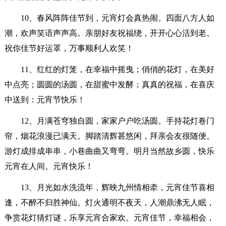
10、春风阵阵佳节到，元宵灯会真热闹。四面八方人如
潮，欢声笑语声声高。亲朋好友祝福绕，开开心心活到老。
祝你佳节好运罩，万事顺利人欢笑！
11、红红的灯笼，在幸福中摇曳；俏俏的花灯，在美好
中点亮；圆圆的汤圆，在甜蜜中发酵；真真的祝福，在喜庆
中送到：元宵节快乐！
12、月满苍穹独自圆，家家户户吃汤圆。手持花灯卷门
帘，烟花浪漫已满天。脚踏清辉甚悠闲，拜亲会友很随便。
游灯成排成串串，小巷曲曲又弯弯。明月当然故乡圆，快乐
元宵在人间。元宵快乐！
13、月光如水洗流年，辉映九州情相牵，元宵佳节喜相
逢，不醉不归胜神仙。灯火通明不夜天，人潮鼎沸无人眠，
争赏花灯猜灯谜，乐享元宵合家欢。元宵佳节，幸福相会，