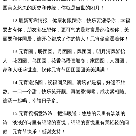
国美女悠久的历史和传统，你就是当世的闭月！
12.最新可靠情报：健康将跟踪你，快乐要灌晕你，幸福
要占有你，朋友都狂想你，更可气的是财富居然暗恋你，美
丽要和你同居，连开心都成了你的情人！元宵偷偷逗着你！
13.元宵圆，盼团圆。月团圆，风团圆，明月清风皆怡
人；花团圆、鸟团圆，花香鸟语喜迎春；家团圆，人团圆，
家和人旺盛世逢。祝你元宵节团团圆圆美美满满！
14.元宵送汤圆，祝福圆又圆。满碗都是福，好运不胜
数。一口一个甜，快乐笑开颜。再尝香满嘴，成功紧相随。
连汤一起喝，幸福日子多。
15.元宵祝福意浓浓，把温暖送：悠悠的云里有淡淡的
诗，淡淡的诗里有绵绵的喜悦，绵绵的喜悦里有我轻轻的问
候，元宵节快乐！感谢支持！