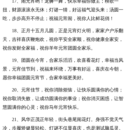
17、闹元宵哟！龙狮一舞，快乐幸福你做主；秧歌一
扭，财源滚滚永无休；灯谜一猜，好运福气迎头来；汤圆一
吃，步步高升不停止；祝福元宵闹，祝你人比鲜花俏！
18、正月十五月儿圆，正是元宵灯火明，家家户户乐翻
天，吉祥喜庆鞭炮欢，祝你平安全家顺，祝你健康全家安，
祝你发财全家福，祝你羊年元宵团圆全家乐。
19、团圆在今宵，合家乐滔滔，欢喜看花灯，幸福当风
景，元宵佳节到，祝福来环绕，万事有好运，喜庆在今朝，
愿你幸福团圆元宵节，合家幸福更美好。
20、元宵佳节，祝你消除烦恼，让快乐圆满你的心情；
祝你取消失败，让成功圆满你的事业；祝你消灭困惑，让智
慧圆满你的心灵；祝你马年元宵快乐。
21、风华正茂正年轻，街头巷尾闹花灯。身强不觉天气
冷，步履矫健显轻松。灯谜不仅显喜庆，也是测试脑瓜灵。