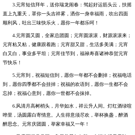
3.元宵短信拜年，送你瑞龙闹春：驾起好运筋头云，扶摇
直上九重天，罩你一头吉祥雾，洒你一身幸福雨，吹出四面
顺利风，吐出三味快乐火，愿你一年都乐呵！
4.元宵圆又圆，全家总团圆；元宵圆滚滚，财源滚滚来；
元宵粘又粘，健康跟着跑；元宵甜又甜，生活多美满；元宵
白又白，事业多平坦；元宵佳节到，福禄寿喜诸神恭贺元宵
节快乐！
5.元宵到，祝福短信到，愿你一年都不会删掉；祝福电话
到，愿你四季都不会挂掉；祝福的欢语到，愿你一生都不会
忘掉；祝福心意到，愿你一世都不会抹掉。
6.风清月高树梢头，月华如水，祥云升人间。灯红酒绿喧
哗里，汤圆露白寄情意。人生得意须尽欢，举杯换盏，醉酒
醉思念。元宵庆团圆，举家幸福又一年！