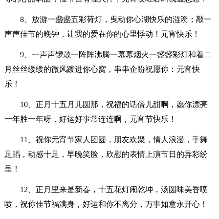
8、放游一盏盏五彩荷灯，曳动你心湖快乐的涟漪；敲一
声声佳节的晚钟，让我的爱在你的心里悸动！元宵快乐！
9、一声声锣鼓一阵阵沸腾一幕幕烟火一盏盏彩灯和着二
月丝丝缕缕的微风踱进你心窝，串串企盼祝愿你：元宵快
乐！
10、正月十五月儿圆那，祝福的话倍儿甜啊，愿你漂亮
一年胜一年呀，好运好事常连连啊，元宵节快乐！
11、祝你元宵节家人团圆，朋友欢聚，情人浪漫，手舞
足蹈，动感十足，早晚笑脸，欣慰的表情上演节日的异彩纷
呈！
12、正月里来是新春，十五花灯闹乾坤，汤圆味美香喷
喷，祝你佳节福满身，好运和你不离分，万事如意永开心！