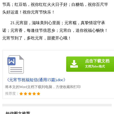
节高；红豆馅，祝你红红火火日子好；白糖馅，祝你百尺竿
头好运道！祝你元宵节快乐！
21.元宵甜，滋味美到心里面；元宵糯，真挚情谊守承
诺；元宵香，每逢佳节倍思乡；元宵白，送你祝福心畅快！
元宵节到了，多吃元宵，甜蜜开心哦！
点击下载文档
文档为doc格式
《元宵节祝福短信(通用15篇).doc》
将本文的Word文档下载到电脑，方便收藏和打印
推荐度：
短信图文推荐