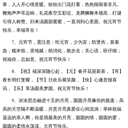
寒，人人开心情意暖。纷纷出门花灯看，热热闹闹喜非凡。
鞭炮声声耳边响，礼花夜空五彩绽。龙腾狮舞本领高，灯谜
引得人称赞。归来汤圆甜蜜蜜，一直润到心里面。祝元宵节
快乐，幸福常在！
7、元宵节，需注意：吃元宵，少为宜；防烫伤，莫着
急；糯米馅，质地腻；助消化，散步去；关心语，听仔细；
祝福你，总如意。祝元宵节快乐！
8、【祝】福深深随心起，【元】春开花迎新喜，【宵】
夜长明灯笼耀，【节】日欢乐展笑颜，【快】心遂意报喜
讯，【乐】享汤圆美梦圆。祝元宵节快乐！
9、浓浓思念融进十五的月亮，圆圆月亮像你的脸庞；高
高的天空隔不断温暖，共赏月亮真爱在心间流淌；举杯祝福
遥远的亲人啊，你是我最美的月亮，圆圆的情，圆圆的爱，
圆圆的柔情永荡漾。元宵节快乐。