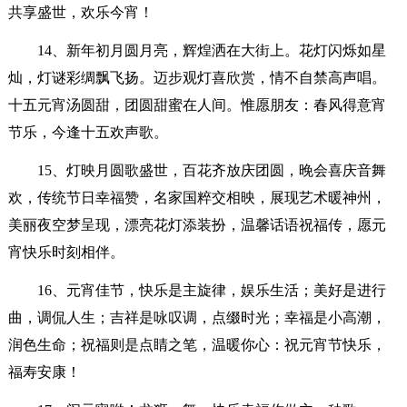
共享盛世，欢乐今宵！
14、新年初月圆月亮，辉煌洒在大街上。花灯闪烁如星
灿，灯谜彩绸飘飞扬。迈步观灯喜欣赏，情不自禁高声唱。
十五元宵汤圆甜，团圆甜蜜在人间。惟愿朋友：春风得意宵
节乐，今逢十五欢声歌。
15、灯映月圆歌盛世，百花齐放庆团圆，晚会喜庆音舞
欢，传统节日幸福赞，名家国粹交相映，展现艺术暖神州，
美丽夜空梦呈现，漂亮花灯添装扮，温馨话语祝福传，愿元
宵快乐时刻相伴。
16、元宵佳节，快乐是主旋律，娱乐生活；美好是进行
曲，调侃人生；吉祥是咏叹调，点缀时光；幸福是小高潮，
润色生命；祝福则是点睛之笔，温暖你心：祝元宵节快乐，
福寿安康！