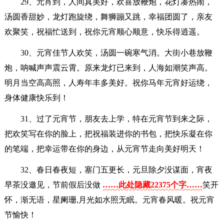
29、元宵到，人间真美好，欢喜放鞭炮，花灯凑热闹，
汤圆香甜妙，龙灯跑旋绕，舞狮蹦又跳，幸福团圆了，亲友
欢聚笑，祝福忙送到，祝你元宵顺心顺意，快乐得逍遥。
30、元宵佳节人欢笑，汤圆一碗寒气消。大街小巷放鞭
炮，呐喊声声震云霄。原来龙灯已来到，人海如潮笑声高。
明月当空高高照，人寿年丰多美好。祝你马年元宵好运绕，
身体健康快乐到！
31、过了元宵节，朋友去上学，特在元宵节到来之际，
把欢笑写在你的脸上，把祝福装进你的书包，把快乐凝在你
的笔端，把幸运带在你的身边，从元宵节走向美好明天！
32、春日春夜短，塞门五更长，元旦除夕没谋面，宵夜
早茶没邀见，节前假后没做
……此处隐藏22375个字……
笑开
怀，渐无语，星阑珊,月光如水照无眠。元宵春风暖。祝元宵
节愉快！