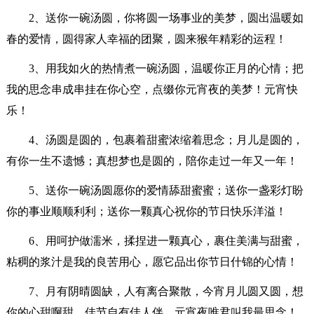
2、送你一碗汤圆，你将圆一场事业的美梦，圆出温暖如
春的爱情，圆得家人幸福的团聚，圆来猴年精彩的运程！
3、用我如火的热情煮一碗汤圆，温暖你正月的心情；把
我的思念串成串挂在你心空，点缀你元宵夜的美梦！元宵快
乐！
4、汤圆是圆的，包裹着甜蜜浓缩着思念；月儿是圆的，
有你一生不遗憾；真想梦也是圆的，陪你走过一年又一年！
5、送你一碗汤圆愿你的爱情舔甜蜜蜜；送你一盏彩灯盼
你的事业顺顺利利；送你一颗真心祝你的节日快乐洋溢！
6、用呵护做濡米，揉捏进一颗真心，裹住美满与甜蜜，
粘稠的浆汁是我的良苦用心，愿它品出你节日什锦的心情！
7、月有阴晴圆缺，人有离合聚散，今宵月儿圆又圆，想
你的心甜啊甜，佳节自有佳人伴，元宵夜唯君叫我最思念！